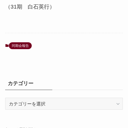
（31期 白石英行）
同期会報告
カテゴリー
カ
テ
ゴ
リ