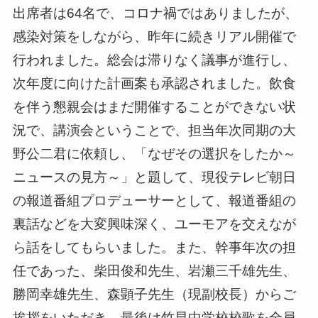
出席者は64名で、コロナ禍ではありましたが、
感染対策をしながら、昨年に続きリアル開催で
行われました。総会は滞りなく議事が進行し、
次年度に向けた計画案も承認されました。飲食
を伴う懇親会はまだ開催することができない状
況で、講演会ということで、担当年次同期の大
野公二君に依頼し、「なぜその選択をしたか～
ニュースの見方～」と題して、現役テレビ朝日
の報道番組プロデューサーとして、報道番組の
裏話などを大変興味深く、ユーモアを交えなが
ら話をしてもらいました。また、幹事年次の担
任であった、柴田俊和先生、岩瀬三千雄先生、
勝岡幸雄先生、森顕子先生（現副校長）からご
挨拶をいただき、最後は竹早中学校校歌を全員