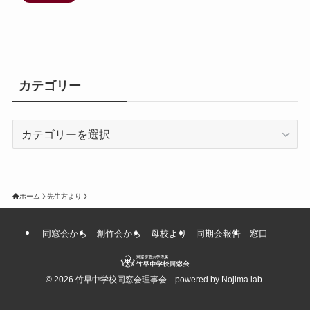
カテゴリー
カ
テ
ゴ
リ
ー
ホーム
先生方より
同窓会から
創竹会から
母校より
同期会報告
窓口
©
2026 竹早中学校同窓会理事会 powered by Nojima lab.