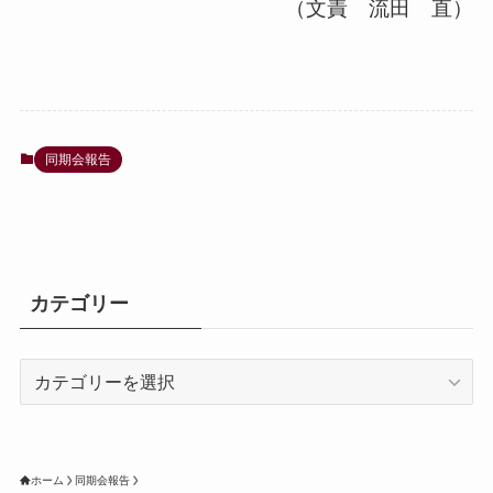
（文責 流田 直）
同期会報告
カテゴリー
カ
テ
ゴ
リ
ー
ホーム
同期会報告