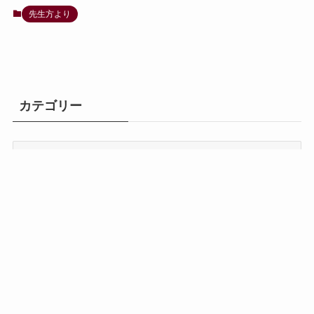
先生方より
カテゴリー
カ
テ
ゴ
MENU
ホーム
検索
TOP
リ
ー
ホーム
先生方より
同窓会から
創竹会から
母校より
同期会報告
窓口
©
2026 竹早中学校同窓会理事会 powered by Nojima lab.