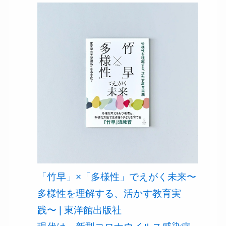
「竹早」×「多様性」でえがく未来〜
多様性を理解する、活かす教育実
践〜 | 東洋館出版社