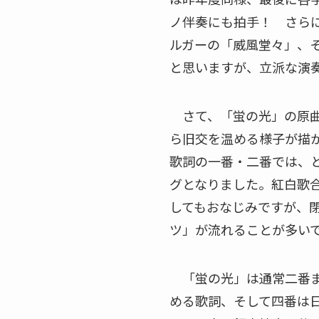
ノ伴奏にも拍手！ さら
ルガーの「威風堂々」、
と思いますが、立派な演
さて、「蛍の光」の原曲はス
ら旧交を温める様子が描
歌詞の一番・二番では、
グとなりました。紅白歌
してもおなじみですが、
ツ」が流れることが多い
「蛍の光」は通常二番ま
める歌詞、そして四番は