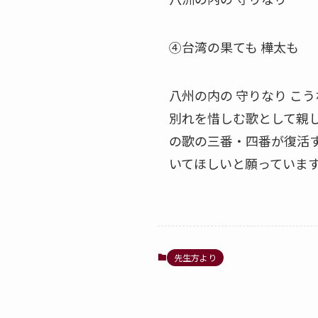
④台湾の果ても 樺太も
八州の内の 守りなり こ
別れを惜しむ歌として親
の歌の三番・四番が復活
いてほしいと願っていま
先生方より