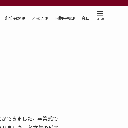
創竹会から
母校より
同期会報告
窓口
MENU
とができました。卒業式で
されました。各学年のピア