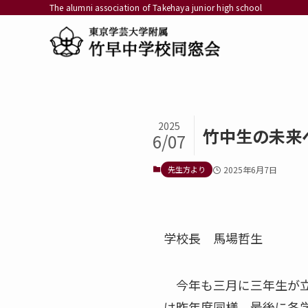
The alumni association of Takehaya junior high school
2025
竹中生の未来
6/07
先生方より
2025年6月7日
学校長 馬場哲生
今年も三月に三年生が立
は昨年度同様、最後に各