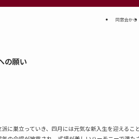
同窓会から
への願い
派に巣立っていき、四月には元気な新入生を迎えるこ
学年の合唱が披露され、式場が美しいハーモニーで満た