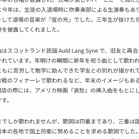
に今年は、生徒の入退場時に吹奏楽部による生演奏もあ
そして退場の音楽が「蛍の光」でした。三年生が抜けた
奏を披露してくれました。
コットランド民謡 Auld Lang Syne で、旧友と
かれています。年明けの瞬間に新年を祝う曲として歌わ
ともに苦労して勉学に励んできた学友との別れが描かれ
合戦のフィナーレで歌われるなど、年末のイメージもあ
閉店の際には、アメリカ映画『哀愁』の挿入曲をもとに
です。
でしか歌われませんが、歌詞は四番まであり、三番は
日本の各地で国土防衛に努めることを求める歌詞でした